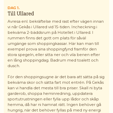
DAG 1.
Till Ullared
Avresa enl. bekräftelse med rast efter vägen innan
vi når Gekås i Ullared vid 15-tiden. Incheckning i
bekväma 2-bäddsrum på Hotellet i Ullared. I
rummen finns det gott om plats för såväl
umgänge som shoppingkassar. Här kan man till
exempel prova sina shoppingfynd framför den
stora spegeln, eller sitta ner och vila benen efter
en lång shoppingdag. Badrum med toalett och
dusch.
För den shoppingsugne är det bara att sätta på sig
bekväma skor och sätta fart mot entrén. På Gekås
kan vi handla det mesta till bra priser. Skall ni byta
garderob, shoppa heminredning, uppdatera
sportutrustningen eller fylla upp lådor och skåp
hemma, då har ni hamnat rätt. Ingen behöver gå
hungrig, när det behöver fyllas på med ny energi