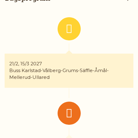
Öppettider:
08.00 - 17.00
Måndag - Fredag
Telefon:
054-18 72 50
Jourtelefon:
070-545 46 22
E-post:
karlstad@gruppresor.se
21/2, 15/3 2027
Facebook:
Gruppresor
Buss Karlstad-Vålberg-Grums-Säffle-Åmål-
Instagram:
Mellerud-Ullared
gruppresor_ab
Adress:
GRUPPRESOR AB
Norra Strandgatan 1
652 24
KARLSTAD
KONTAKTFORMULÄR
RING OSS