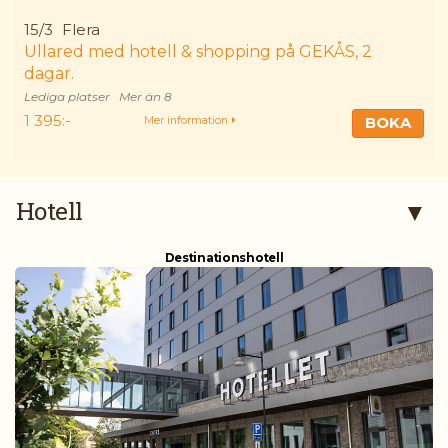
15/3
Flera
Ullared med hotell & shopping på GEKÅS, 2
dagar.
Mer än 8
1 395:-
BOKA
Mer information
Hotell
Destinationshotell