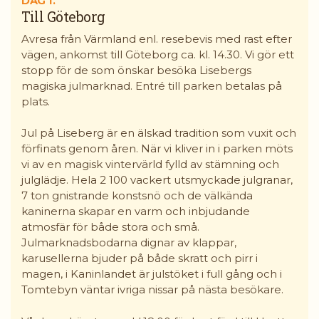
DAG 1.
Till Göteborg
Avresa från Värmland enl. resebevis med rast efter
vägen, ankomst till Göteborg ca. kl. 14.30. Vi gör ett
stopp för de som önskar besöka Lisebergs
magiska julmarknad. Entré till parken betalas på
plats.
Jul på Liseberg är en älskad tradition som vuxit och
förfinats genom åren. När vi kliver in i parken möts
vi av en magisk vintervärld fylld av stämning och
julglädje. Hela 2 100 vackert utsmyckade julgranar,
7 ton gnistrande konstsnö och de välkända
kaninerna skapar en varm och inbjudande
atmosfär för både stora och små.
Julmarknadsbodarna dignar av klappar,
karusellerna bjuder på både skratt och pirr i
magen, i Kaninlandet är julstöket i full gång och i
Tomtebyn väntar ivriga nissar på nästa besökare.