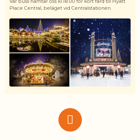
Vår buss hämtar oss kl.18.00 för kort färd till Hyatt
Place Central, beläget vid Centralstationen.