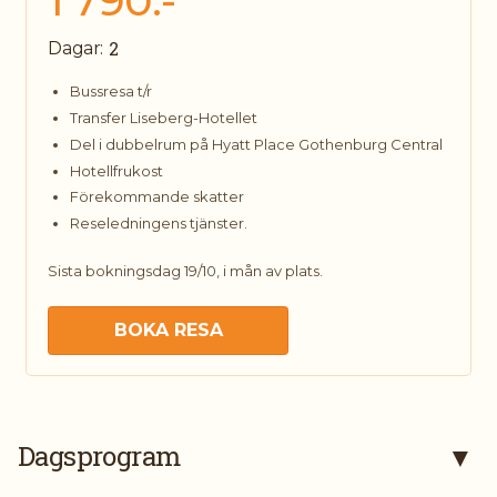
1 790:-
2
Dagar:
Bussresa t/r
Transfer Liseberg-Hotellet
Del i dubbelrum på Hyatt Place Gothenburg Central
Hotellfrukost
Förekommande skatter
Reseledningens tjänster.
Sista bokningsdag 19/10, i mån av plats.
BOKA RESA
Kontakta oss
Dagsprogram