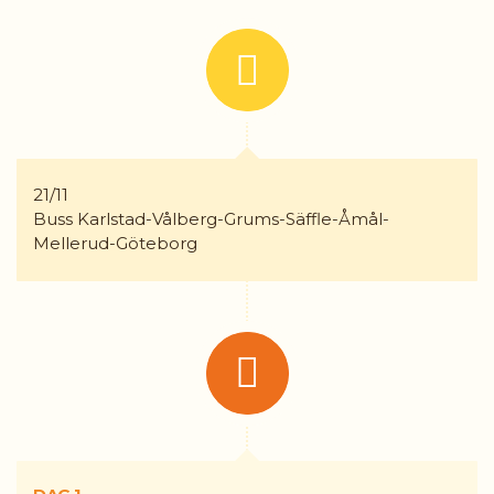
Öppettider:
08.00 - 17.00
Måndag - Fredag
Telefon:
054-18 72 50
Jourtelefon:
070-545 46 22
E-post:
karlstad@gruppresor.se
21/11
Facebook:
Gruppresor
Buss Karlstad-Vålberg-Grums-Säffle-Åmål-
Instagram:
Mellerud-Göteborg
gruppresor_ab
Adress:
GRUPPRESOR AB
Norra Strandgatan 1
652 24
KARLSTAD
KONTAKTFORMULÄR
RING OSS