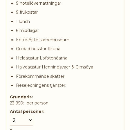
9 hotellövernattningar
9 frukostar
1 lunch
6 middagar
Entré Ájtte samemuseum
Guidad busstur Kiruna
Heldagstur Lofotenöarna
Halvdagstur Henningsvaer & Gimsöya
Förekommande skatter
Reseledningens tjänster.
Grundpris:
23 950:-
per person
Antal personer: