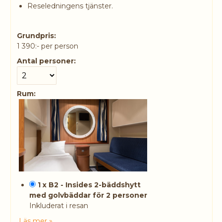
Reseledningens tjänster.
Grundpris:
1 390:-
per person
Antal personer:
Rum:
1 x B2 - Insides 2-bäddshytt
med golvbäddar för 2 personer
Inkluderat i resan
Läs mer »