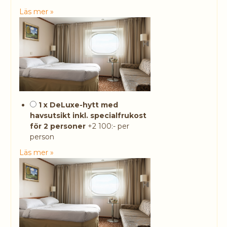
Läs mer »
1 x DeLuxe-hytt med
havsutsikt inkl. specialfrukost
för 2 personer
+2 100:- per
person
Läs mer »